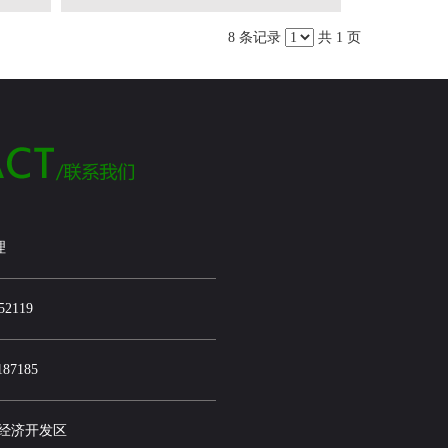
8 条记录
共 1 页
理
52119
87185
市经济开发区