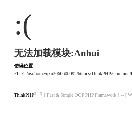
:(
无法加载模块:Anhui
错误位置
FILE: /usr/home/qxu2060600095/htdocs/ThinkPHP/Common/
3.1.3
ThinkPHP
{ Fast & Simple OOP PHP Framework } -- 