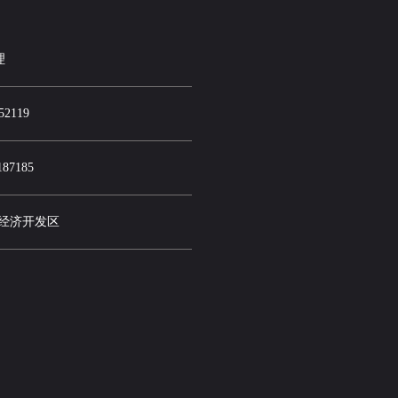
理
52119
87185
市经济开发区