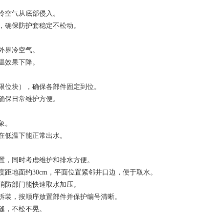
冷空气从底部侵入。
，确保防护套稳定不松动。
外界冷空气。
温效果下降。
限位块），确保各部件固定到位。
确保日常维护方便。
象。
在低温下能正常出水。
置，同时考虑维护和排水方便。
距地面约30cm，平面位置紧邻井口边，便于取水。
消防部门能快速取水加压。
拆装，按顺序放置部件并保护编号清晰。
缝，不松不晃。