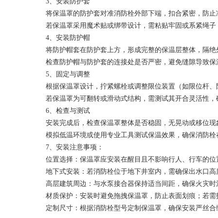
3、安装防护套
将保温罩的防护套对准消防栓外部下端，扣合紧密，防止
若保温罩采用魔术贴或绑带设计，需粘贴牢固或系紧绳子
4、安装防护帽
将防护帽套在防护套上方，形成完整的保温层整体，隔绝
检查防护帽与防护套的连接处是否严密，避免缝隙导致保
5、固定与调整
根据保温罩设计，拧紧螺栓或调整限位装置（如限位杆、
若保温罩为可翻转或滑动式结构，需测试其开合灵活性，
6、检查与测试
安装完成后，检查保温罩整体是否稳固，无晃动或移位现
模拟低温环境或使用专业工具测试保温效果，确保消防栓
7、安装注意事项：
位置选择：保温罩应安装在醒目且不影响行人、行车的位
地下式安装：若消防栓位于地下井室内，需确保出水口高度
高层建筑周边：与水泵接合器保持适当间距，确保火灾时
材质保护：安装时避免拖拽保温罩，防止表面划痕；若需
定制尺寸：根据消防栓型号定制保温罩，确保安装严丝合