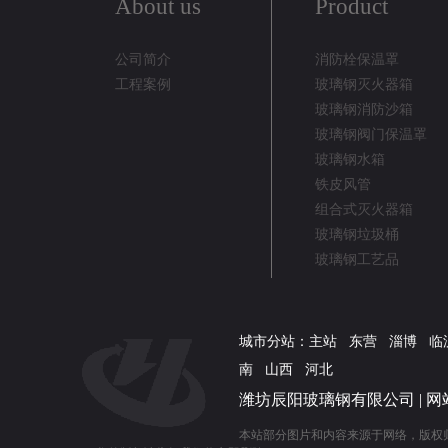
About us
Product
公司简介
消防栓保温罩
工程案例
玻璃钢灭火器箱
玻璃钢消防沙箱
玻璃钢阀门保温罩
玻璃钢水箱
铁皮风管
组合式灭火器箱
玻璃钢垃圾桶
玻璃钢工艺品
城市分站：
主站
东营
淄博
临
南
山西
河北
潍坊辰阳玻璃钢有限公司 |
网
本站部分图片和内容来源于网络，版权